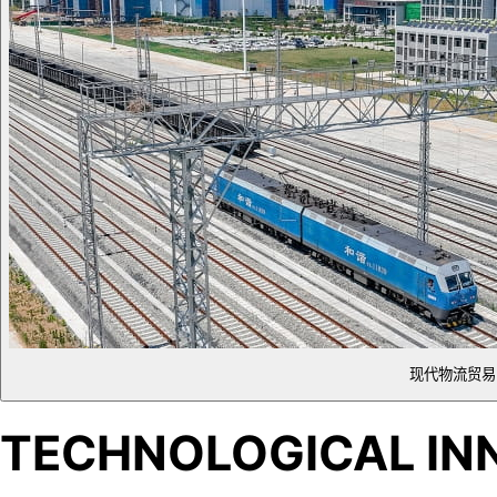
现代物流贸易
TECHNOLOGICAL IN