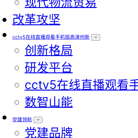
现代物流贸易
改革攻坚
cctv5在线直播观看手机版高清创新
创新格局
研发平台
cctv5在线直播观
数智山能
党建领航
党建品牌