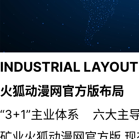
INDUSTRIAL LAYOUT
火狐动漫网官方版布局
“3+1”主业体系 六大
矿业火狐动漫网官方版
现