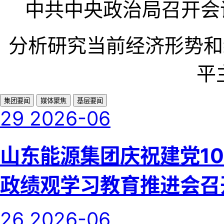
中共中央政治局召开会
分析研究当前经济形势和
平
集团要闻
媒体聚焦
基层要闻
29
2026-06
山东能源集团庆祝建党1
政绩观学习教育推进会召
26
2026-06