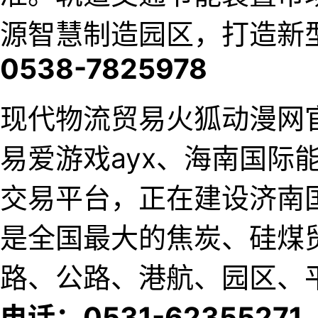
源智慧制造园区，打造新型
0538-7825978
现代物流贸易火狐动漫网
易爱游戏ayx、海南国际
交易平台，正在建设济南
是全国最大的焦炭、硅煤
路、公路、港航、园区、平
电话：0531-62355271