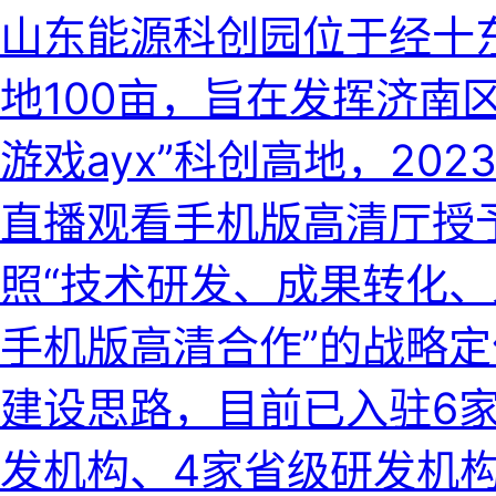
山东能源科创园位于经十
地100亩，旨在发挥济南
游戏ayx”科创高地，202
直播观看手机版高清厅授予
照“技术研发、成果转化、
手机版高清合作”的战略定
建设思路，目前已入驻6
发机构、4家省级研发机构