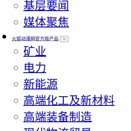
基层要闻
媒体聚焦
火狐动漫网官方版产品
矿业
电力
新能源
高端化工及新材料
高端装备制造