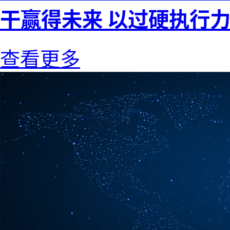
干赢得未来 以过硬执行力
查看更多