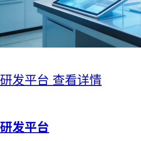
研发平台
查看详情
研发平台