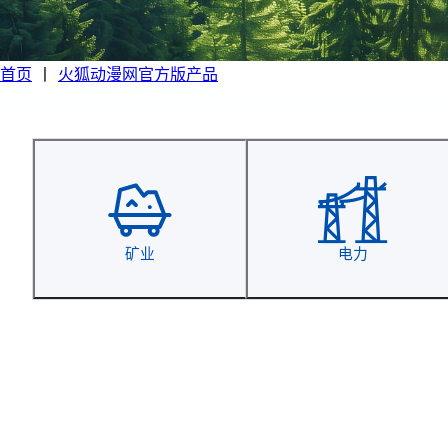
首页
丨
火狐动漫网官方版产品
矿业
电力