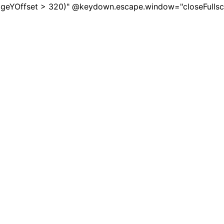
set > 320)" @keydown.escape.window="closeFullscre