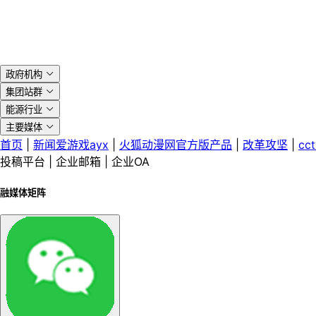
政府机构
集团站群
能源行业
主要媒体
首页
|
新闻爱游戏ayx
|
火狐动漫网官方版产品
|
改革攻坚
|
c
投稿平台
|
企业邮箱
|
企业OA
融媒体矩阵