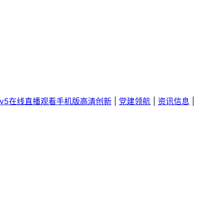
ctv5在线直播观看手机版高清创新
|
党建领航
|
资讯信息
|