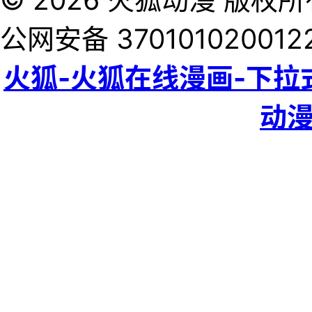
公网安备 37010102001
火狐-火狐在线漫画-下拉
动