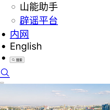
山能助手
辟谣平台
内网
English
搜索