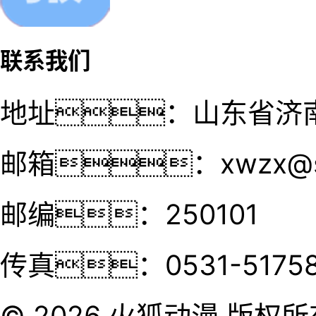
联系我们
地址：山东省济
邮箱：xwzx@sha
邮编：250101
传真：0531-51758
© 2026 火狐动漫 版权所有