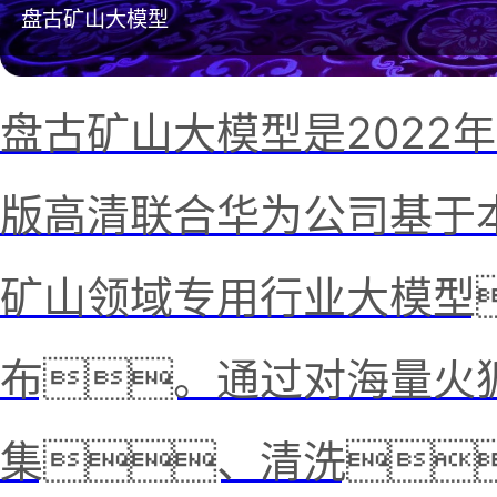
盘古矿山大模型
盘古矿山大模型是2022年
版高清联合华为公司基于本
矿山领域专用行业大模型
布。通过对海量火
集、清洗