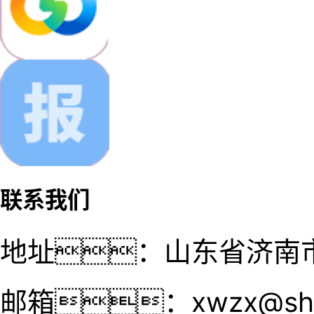
联系我们
地址：山东省济南
邮箱：xwzx@shan