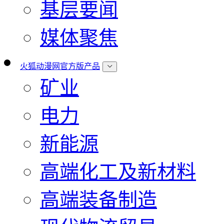
基层要闻
媒体聚焦
火狐动漫网官方版产品
矿业
电力
新能源
高端化工及新材料
高端装备制造