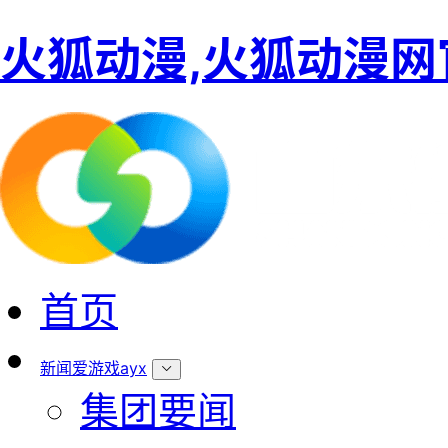
火狐动漫,火狐动漫网
首页
新闻爱游戏ayx
集团要闻