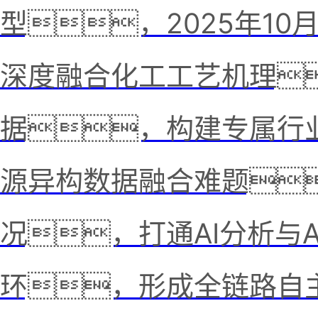
型，2025年10
深度融合化工工艺机理
据，构建专属行
源异构数据融合难题
况，打通AI分析与
环，形成全链路自