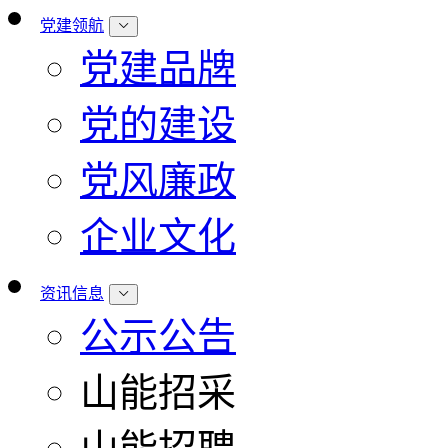
党建领航
党建品牌
党的建设
党风廉政
企业文化
资讯信息
公示公告
山能招采
山能招聘