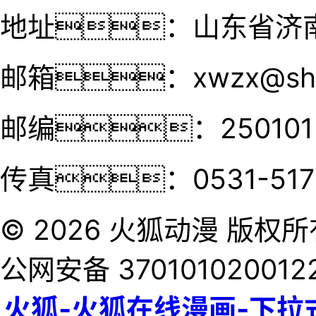
地址：山东省济
邮箱：xwzx@shan
邮编：250101
传真：0531-517
© 2026 火狐动漫 版权所有
公网安备 37010102001
火狐-火狐在线漫画-下拉