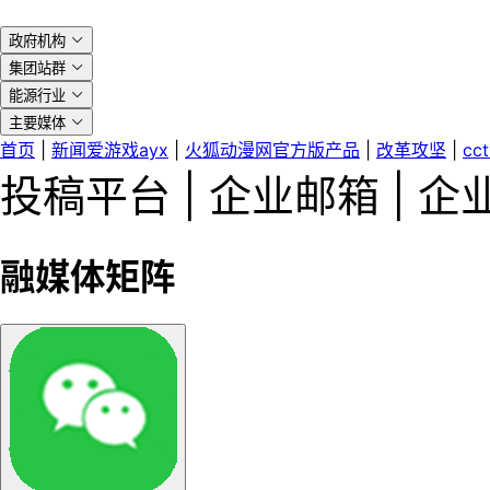
政府机构
集团站群
能源行业
主要媒体
首页
|
新闻爱游戏ayx
|
火狐动漫网官方版产品
|
改革攻坚
|
c
投稿平台
|
企业邮箱
|
企业
融媒体矩阵