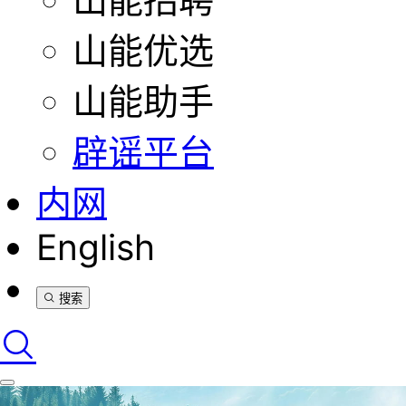
山能优选
山能助手
辟谣平台
内网
English
搜索