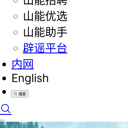
山能优选
山能助手
辟谣平台
内网
English
搜索