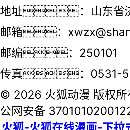
地址：山东省
邮箱：xwzx@shando
邮编：250101
传真：0531-51
© 2026 火狐动漫 版权所有
公网安备 37010102001
火狐-火狐在线漫画-下拉