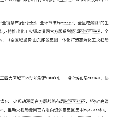
“全链条布局、全环节破局、全区域聚能”的生
ayx特推出化工火狐动漫网官方版系列报道，全
：《全区域聚势 山东能源集团一体化打造高端化工火狐动
工四大区域基地动能澎湃，一幅全域布局、协
煤化工火狐动漫网官方版战略布局，坚持“高端
，推动火狐动漫网官方版向资源富集区集中、