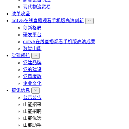
现代物流贸易
改革攻坚
cctv5在线直播观看手机版高清创新
创新格局
研发平台
cctv5在线直播观看手机版高清成果
数智山能
党建领航
党建品牌
党的建设
党风廉政
企业文化
资讯信息
公示公告
山能招采
山能招聘
山能优选
山能助手